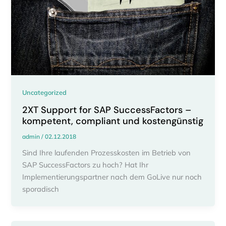
Uncategorized
2XT Support for SAP SuccessFactors –
kompetent, compliant und kostengünstig
admin
/
02.12.2018
Sind Ihre laufenden Prozesskosten im Betrieb von
SAP SuccessFactors zu hoch? Hat Ihr
Implementierungspartner nach dem GoLive nur noch
sporadisch