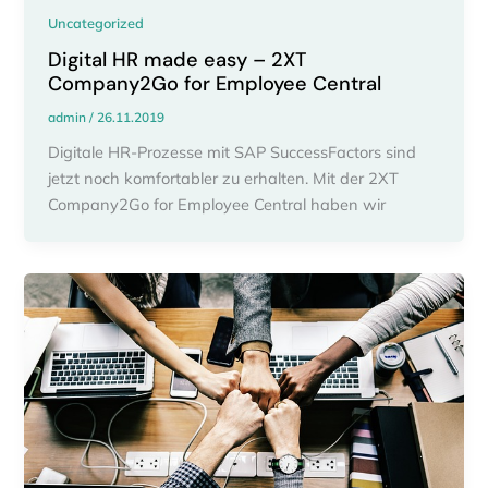
Uncategorized
Digital HR made easy – 2XT
Company2Go for Employee Central
admin
/
26.11.2019
Digitale HR-Prozesse mit SAP SuccessFactors sind
jetzt noch komfortabler zu erhalten. Mit der 2XT
Company2Go for Employee Central haben wir