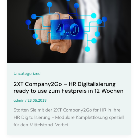
Uncategorized
2XT Company2Go – HR Digitalisierung
ready to use zum Festpreis in 12 Wochen
admin
/
23.05.2018
Starten Sie mit der 2XT Company2Go for HR in Ihre
HR Digitalisierung – Modulare Komplettlösung speziell
für den Mittelstand. Vorbei